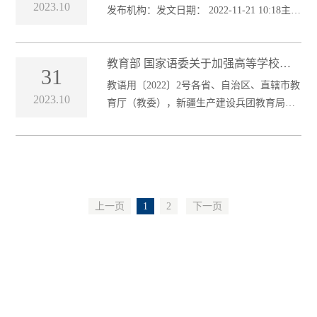
2023.10
发布机构：发文日期： 2022-11-21 10:18主题
分类：主题词：名称： 教育部、国家语委发
布《中小
教育部 国家语委关于加强高等学校服
31
务国家通用语言文字高质量推广普及的
教语用〔2022〕2号各省、自治区、直辖市教
若干意见
2023.10
育厅（教委），新疆生产建设兵团教育局，
部属各高等学校、部省合建各高等学校：学
校是语言文字工
上一页
1
2
下一页