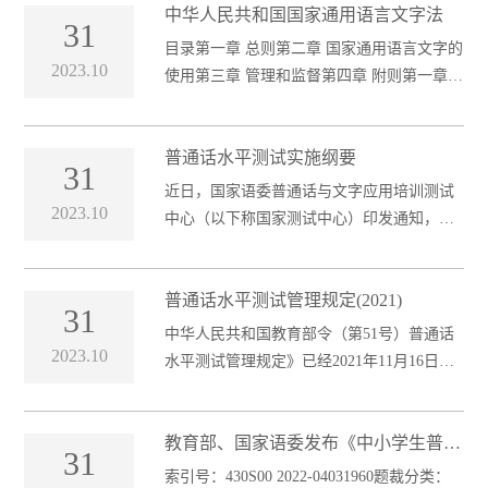
中华人民共和国国家通用语言文字法
31
目录第一章 总则第二章 国家通用语言文字的
2023.10
使用第三章 管理和监督第四章 附则第一章
总则第一条 为推动国家通用语言文字的规范
化、标
普通话水平测试实施纲要
31
近日，国家语委普通话与文字应用培训测试
2023.10
中心（以下称国家测试中心）印发通知，公
开发行《普通话水平测试实施纲要（2021年
版）》（以下称新
普通话水平测试管理规定(2021)
31
中华人民共和国教育部令（第51号）普通话
2023.10
水平测试管理规定》已经2021年11月16日教
育部第2次部务会议审议通过，现予公布，自
2022年1月1日起
教育部、国家语委发布《中小学生普通
31
话水平测试等级标准及测试大纲》（试
索引号：430S00 2022-04031960题裁分类：
行）和《汉字部首表》