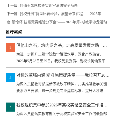
上一篇:
何仙玉带队检查实训室消防安全隐患
下一篇:
我校开展“复盘比赛经验，展望未来征程——2025年
度‘楚怡杯’技能竞赛经验分享会”——2025年第2期教学沙龙活动
推荐新闻
借他山之石，筑内涵之基，走高质量发展之路 --何
1
仙玉率队赴邮电职院开展专题交流学习
为进一步提升二级学院教学管理水平，深化产教融合，
2026年5月28日至29日，我校党委委员、副校长何仙玉率教
务处及各二级...
对标改革强内涵 精准施策提质量 ——我校召开2026
2
年专业人才培养方案和专业技能考核标准与题库制
为深入贯彻教育部最新职教改革精神，扎实推进教学关键
修订工作培训会
要素改革要求，进一步规范专业建设标准、提升人才培养
质量，5月27...
我校组织集中参加2026年高校实验室安全工作培训
3
会
为深入贯彻落实教育部关于高校实验室安全工作的最新部