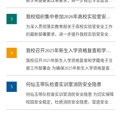
考核标准与题库制修订工作培训会
教学关键要素改革要求，进一步规范专业建设标
准、提升人才培养质量，5月27...
我校组织集中参加2026年高校实验室安全
3
工作培训会
为深入贯彻落实教育部关于高校实验室安全工作
的最新部署要求，进一步提升我校实验室安全管
理水平及师生应急处置能力，2...
我校召开2025年新生入学资格复查和学籍
4
电子注册工作部署会
我校召开2025年新生入学资格复查和学籍电子注
册工作部署会 为确保2025年新生入学资格复查和
学籍电子注册工作顺利完成...
何仙玉带队检查实训室消防安全隐患
5
何仙玉带队检查实训室消防安全隐患 为切实保障
校园安全稳定，杜绝消防安全隐患，营造安全、
和谐的教学环境，2025年9月...