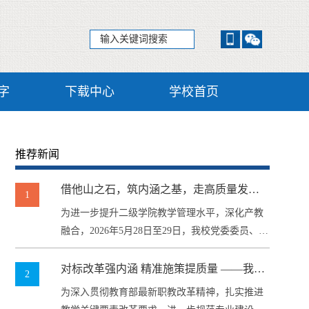
字
下载中心
学校首页
推荐新闻
借他山之石，筑内涵之基，走高质量发展
1
之路 --何仙玉率队赴邮电职院开展专题交流
为进一步提升二级学院教学管理水平，深化产教
学习
融合，2026年5月28日至29日，我校党委委员、副
校长何仙玉率教务处及各二级...
对标改革强内涵 精准施策提质量 ——我校
2
召开2026年专业人才培养方案和专业技能
为深入贯彻教育部最新职教改革精神，扎实推进